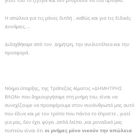
γιατί του το ζήτησε και δεν μπορούσε να του αρνηθεί.
Η απώλεια για τις μάνες διπλή …καθώς και για τις Ειδικές
Δυνάμεις…..
Διδαχθήκαμε από τον Δημήτρη, την ανιδιοτέλεια και την
προσφορά .
Νόημα ύπαρξης, της Τράπεζας Αίματος «ΔΗΜΗΤΡΗΣ
ΒΛΩΝ» που δημιουργήσαμε στη μνήμη του, είναι να
συνεχίζουμε να προσφέρουμε στον συνάνθρωπό μας αυτό
που έδινε και με τον τρόπο που πάντα το έπραττε , γιατί
για μας, δεν έχει φύγει ,απλά λείπει ,και μοναδικό μας
πιστεύω είναι ότι
οι μνήμες μόνο νικούν την απώλεια
……….