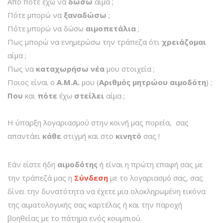
Από πότε εχω να
δώσω
αίμα ;
Πότε μπορώ να
ξαναδώσω
;
Πότε μπορώ να δώσω
αιμοπετάλια
;
Πως μπορώ να ενημερώσω την τράπεζα ότι
χρειάζομαι
αίμα ;
Πως να
καταχωρήσω
νέα
μου στοιχεία ;
Ποιος είναι ο
Α.Μ.Α.
μου (
Αριθμός μητρώου αιμοδότη
) ;
Που
και
πότε
έχω
στείλει
αίμα ;
Η ύπαρξη λογαριασμού στην κοινή μας πορεία, σας
απαντάει
κάθε
στιγμή και στο
κινητό
σας !
Εάν είστε ήδη
αιμοδότης
ή είναι η πρώτη επαφή σας με
την τράπεζά μας η
Σύνδεση
με το λογαριασμό σας, σας
δίνει την δυνατότητα να έχετε μια ολοκληρωμένη εικόνα
της αιματολογικής σας καρτέλας ή και την παροχή
βοηθείας με το πάτημα ενός κουμπιού.