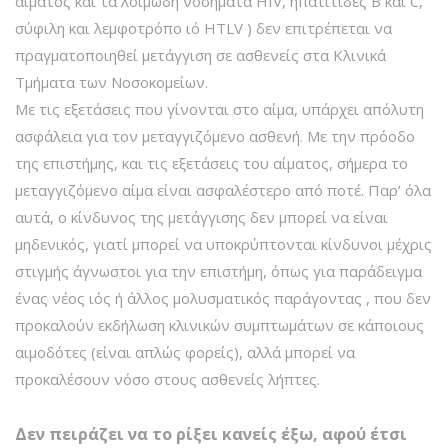
αίματος και τα λοιμώδη νοσήματα HIV, ηπατίτιδες Β και C,
σύφιλη και λεμφοτρόπο ιό HTLV ) δεν επιτρέπεται να
πραγματοποιηθεί μετάγγιση σε ασθενείς στα Κλινικά
Τμήματα των Νοσοκομείων.
Με τις εξετάσεις που γίνονται στο αίμα, υπάρχει απόλυτη
ασφάλεια για τον μεταγγιζόμενο ασθενή. Με την πρόοδο
της επιστήμης, και τις εξετάσεις του αίματος, σήμερα το
μεταγγιζόμενο αίμα είναι ασφαλέστερο από ποτέ. Παρ’ όλα
αυτά, ο κίνδυνος της μετάγγισης δεν μπορεί να είναι
μηδενικός, γιατί μπορεί να υποκρύπτονται κίνδυνοι μέχρις
στιγμής άγνωστοι για την επιστήμη, όπως για παράδειγμα
ένας νέος ιός ή άλλος μολυσματικός παράγοντας , που δεν
προκαλούν εκδήλωση κλινικών συμπτωμάτων σε κάποιους
αιμοδότες (είναι απλώς φορείς), αλλά μπορεί να
προκαλέσουν νόσο στους ασθενείς λήπτες.
Δεν πειράζει να το ρίξει κανείς έξω, αφού έτσι