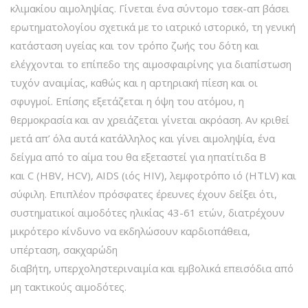
κλιμακίου αιμοληψίας. Γίνεται ένα σύντομο τσεκ-απ βάσει
ερωτηματολογίου σχετικά με το ιατρικό ιστορικό, τη γενική
κατάσταση υγείας και τον τρόπο ζωής του δότη και
ελέγχονται το επίπεδο της αιμοσφαιρίνης για διαπίστωση
τυχόν αναιμίας, καθώς και η αρτηριακή πίεση και οι
σφυγμοί. Επίσης εξετάζεται η όψη του ατόμου, η
θερμοκρασία και αν χρειάζεται γίνεται ακρόαση. Αν κριθεί
μετά απ’ όλα αυτά κατάλληλος και γίνει αιμοληψία, ένα
δείγμα από το αίμα του θα εξεταστεί για ηπατίτιδα Β
και C (HBV, HCV), AIDS (ιός HIV), λεμφοτρόπο ιό (HTLV) και
σύφιλη. Επιπλέον πρόσφατες έρευνες έχουν δείξει ότι,
συστηματικοί αιμοδότες ηλικίας 43-61 ετών, διατρέχουν
μικρότερο κίνδυνο να εκδηλώσουν καρδιοπάθεια,
υπέρταση, σακχαρώδη
διαβήτη, υπερχοληστεριναιμία και εμβολικά επεισόδια από
μη τακτικούς αιμοδότες.