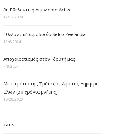
8η Εθελοντική Αιμοδοσία Active
12/13/2024
Εθελοντική αιμοδοσία Sefco Zeelandia
12/6/2024
Αποχαιρετισμός στον Ιδρυτή μας
7/9/2024
Με τα μάτια της Τράπεζας Αίματος Δημήτρη
Βλων (30 χρόνια μνήμης)
10/28/2023
TAGS