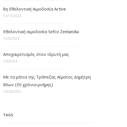
8η Εθελοντική Αιμοδοσία Active
12/13/2024
Εθελοντική αιμοδοσία Sefco Zeelandia
12/6/2024
Αποχαιρετισμός στον Ιδρυτή μας
7/9/2024
Με τα μάτια της Τράπεζας Αίματος Δημήτρη
Βλων (30 χρόνια μνήμης)
10/28/2023
TAGS