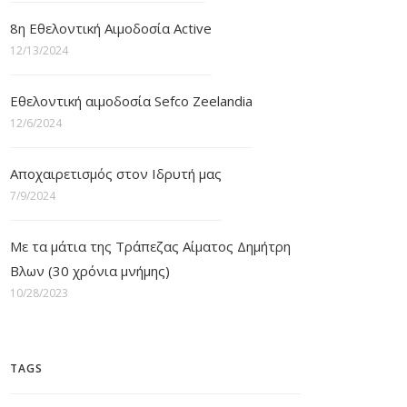
8η Εθελοντική Αιμοδοσία Active
12/13/2024
Εθελοντική αιμοδοσία Sefco Zeelandia
12/6/2024
Αποχαιρετισμός στον Ιδρυτή μας
7/9/2024
Με τα μάτια της Τράπεζας Αίματος Δημήτρη
Βλων (30 χρόνια μνήμης)
10/28/2023
TAGS