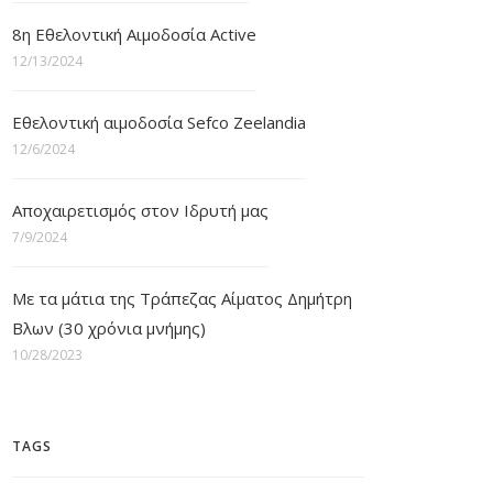
8η Εθελοντική Αιμοδοσία Active
12/13/2024
Εθελοντική αιμοδοσία Sefco Zeelandia
12/6/2024
Αποχαιρετισμός στον Ιδρυτή μας
7/9/2024
Με τα μάτια της Τράπεζας Αίματος Δημήτρη
Βλων (30 χρόνια μνήμης)
10/28/2023
TAGS