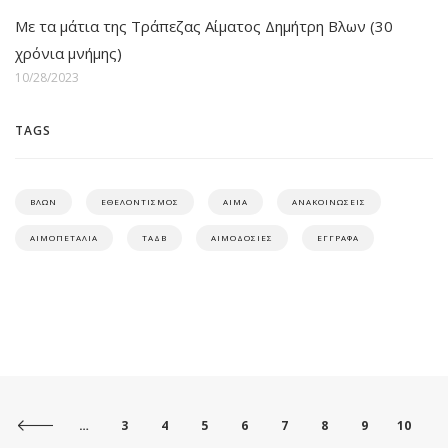
Με τα μάτια της Τράπεζας Αίματος Δημήτρη Βλων (30
χρόνια μνήμης)
10/28/2023
TAGS
ΒΛΩΝ
ΕΘΕΛΟΝΤΙΣΜΟΣ
ΑΙΜΑ
ΑΝΑΚΟΙΝΩΣΕΙΣ
ΑΙΜΟΠΕΤΑΛΙΑ
ΤΑΔΒ
ΑΙΜΟΔΟΣΙΕΣ
ΕΓΓΡΑΦΑ
…
3
4
5
6
7
8
9
10