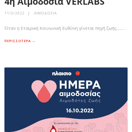
4η Αιμοδοσία VERLABS
11/3/2022
ΑΙΜΟΔΟΣΊΑ
Όταν η Εταιρική Κοινωνική Ευθύνη γίνεται πηγή ζωής.........
ΠΕΡΙΣΣΟΤΕΡΑ →